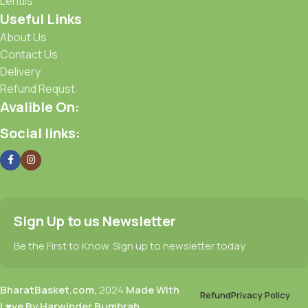
Lentils
Useful Links
About Us
Contact Us
Delivery
Refund Requst
Avalible On:
Social links:
Sign Up to us Newsletter
Be the First to Know. Sign up to newsletter today
BharatBasket.com,
2024
Made With
Refund
Privacy Policy
L♥ve By Harwinder Bumbrah
.