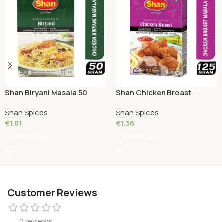
Shan Biryani Masala 50
Shan Chicken Broast
Grams
masala 125 Grams
Shan Spices
Shan Spices
€
1.81
€
1.36
Add To Cart
Add To Cart
Customer Reviews
0 reviews