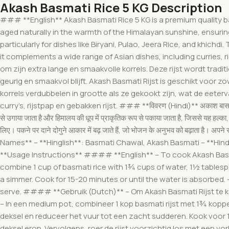
Akash Basmati Rice 5 KG Description
### **English** Akash Basmati Rice 5 KG is a premium quality basma
aged naturally in the warmth of the Himalayan sunshine, ensuring
particularly for dishes like Biryani, Pulao, Jeera Rice, and khich
it complements a wide range of Asian dishes, including curries, 
om zijn extra lange en smaakvolle korrels. Deze rijst wordt tradi
geurig en smaakvol blijft. Akash Basmati Rijst is geschikt voor z
korrels verdubbelen in grootte als ze gekookt zijn, wat de eeterv
curry’s, rijstpap en gebakken rijst. ### **विवरण (Hindi)** अकाश बासमती चावल 5 
से उगाया जाता है और हिमालय की धूप में प्राकृतिक रूप से पकाया जाता है, जिससे यह हल्क
लिए। पकने पर दाने दोगुने आकार में बढ़ जाते हैं, जो भोजन के अनुभव को बढ़ाता है। अप
Names** – **Hinglish**: Basmati Chawal, Akash Basmati – **Hindi*
**Usage Instructions** #### **English** – To cook Akash Basmati 
combine 1 cup of basmati rice with 1¾ cups of water, 1½ tablespoo
a simmer. Cook for 15-20 minutes or until the water is absorbed. –
serve. #### **Gebruik (Dutch)** – Om Akash Basmati Rijst te kok
– In een medium pot, combineer 1 kop basmati rijst met 1¾ kopp
deksel en reduceer het vuur tot een zacht sudderen. Kook voor 1
deksel erop. Vervolgens, roer de rijst voorzichtig los met een vork en s