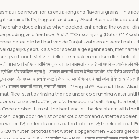
ti rice known for its extra-long and flavorful grains. This rice is
 it remains fluffy, fragrant, and tasty. Akash Basmati Rice is id
di. The grains double in size when cooked, enhancing the overall di
rice pudding, and fried rice. ### **Omschrijving (Dutch)** Akash 
tioneel geteeld in het hart van de Punjab-valleien en wordt natuur
owel dagelijks gebruik als voor speciale gelegenheden, met name v
aring verhoogt. Met zijn delicate smaak en medium dichtheid bijt,
किलो एक प्रीमियम गुणवत्ता वाला बासमती चावल है जो अपने अत्यधिक लंबे और स्वादिष्
ा, सुगंधित और स्वादिष्ट रहता है। अकाश बासमती चावल दैनिक उपभोग और विशेष अवसरों दोनों 
ने सूक्ष्म स्वाद और मध्यम घनत्व के काटने के साथ, यह विभिन्न एशियाई व्यंजनों के साथ
*: अकाश बासमती चावल, बासमती चावल – **English**: Basmati Rice, Ak
Rice, start by rinsing the rice under cold running water until t
ns of unsalted butter, and ½ teaspoon of salt. Bring to a boil, th
 Once cooked, turn off the heat and let the rice steam with the lid
en, begin door de rijst onder koud stromend water te spoelen to
en water, 1½ eetlepels ongezouten boter en ½ theelepel zout. B
5-20 minuten of totdat het water is opgenomen. – Zodra gekookt,
erveer. #### **उपयोग (Hindi)** – अकाश बासमती चावल पकाने के लिए, ठंडे पान