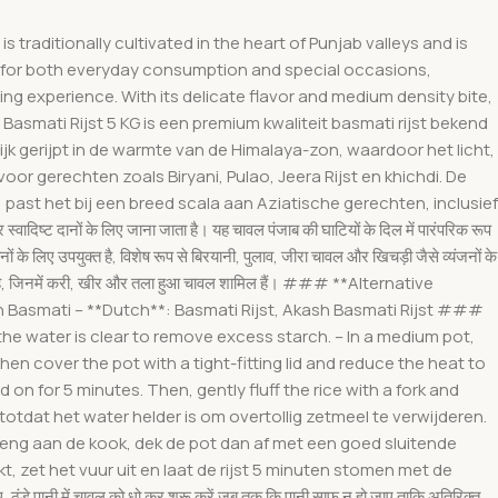
 traditionally cultivated in the heart of Punjab valleys and is
eal for both everyday consumption and special occasions,
ning experience. With its delicate flavor and medium density bite,
Basmati Rijst 5 KG is een premium kwaliteit basmati rijst bekend
lijk gerijpt in de warmte van de Himalaya-zon, waardoor het licht,
oor gerechten zoals Biryani, Pulao, Jeera Rijst en khichdi. De
 past het bij een breed scala aan Aziatische gerechten, inclusief
ट दानों के लिए जाना जाता है। यह चावल पंजाब की घाटियों के दिल में पारंपरिक रूप
के लिए उपयुक्त है, विशेष रूप से बिरयानी, पुलाव, जीरा चावल और खिचड़ी जैसे व्यंजनों के
 मिलता है, जिनमें करी, खीर और तला हुआ चावल शामिल हैं। ### **Alternative
ash Basmati – **Dutch**: Basmati Rijst, Akash Basmati Rijst ###
he water is clear to remove excess starch. – In a medium pot,
en cover the pot with a tight-fitting lid and reduce the heat to
 on for 5 minutes. Then, gently fluff the rice with a fork and
tdat het water helder is om overtollig zetmeel te verwijderen.
reng aan de kook, dek de pot dan af met een goed sluitende
 zet het vuur uit en laat de rijst 5 minuten stomen met de
ी में चावल को धो कर शुरू करें जब तक कि पानी साफ न हो जाए ताकि अतिरिक्त