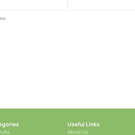
iew.
egories
Useful Links
ruits
About Us