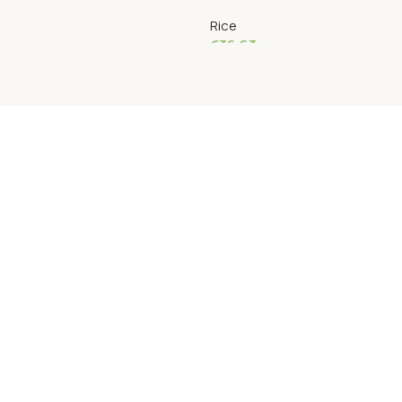
Rice
€
36.63
Read More