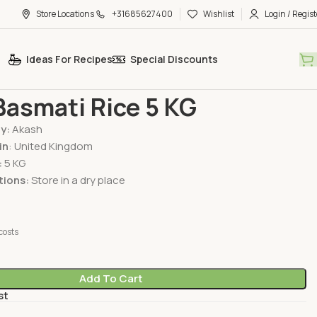
Store Locations
+31685627400
Wishlist
Login / Regist
Ideas For Recipes
Special Discounts
h Basmati Rice 5 KG
Basmati Rice 5 KG
By:
Akash
in
: United Kingdom
:
5 KG
tions:
Store in a dry place
costs
Add To Cart
st