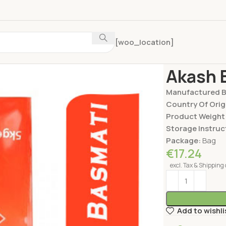
[woo_location]
Home
Rice
Akas
Akash 
Manufactured 
Country Of Orig
Product Weight
Storage Instruc
Package:
Bag
€
17.24
excl. Tax & Shipping 
Add to wishli