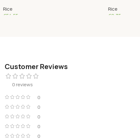
Rice
Rice
€
54.55
€
9.35
Add To Cart
Add To Cart
Customer Reviews
0 reviews
0
0
0
0
0