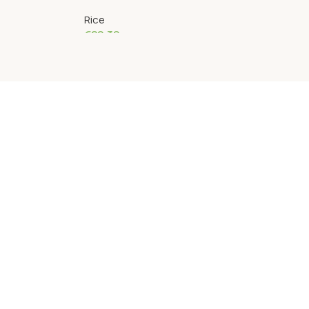
Rice
€
20.39
Read More