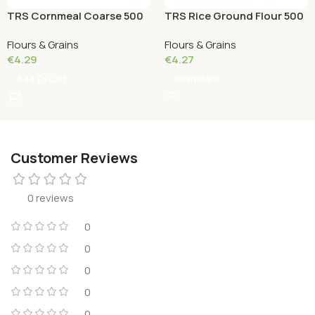
TRS Cornmeal Coarse 500
TRS Rice Ground Flour 500
Grams
Grams
Flours & Grains
Flours & Grains
€
4.29
€
4.27
Add To Cart
Read More
Customer Reviews
0 reviews
0
0
0
0
0