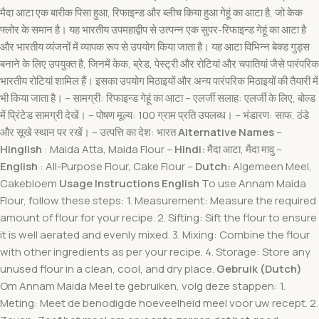
मैदा आटा एक बारीक पिसा हुआ, रिफाइन्ड और ब्लीच किया हुआ गेहूं का आटा है, जो केक
फ्लोर के समान है। यह भारतीय उपमहाद्वीप से उत्पन्न एक सुपर-रिफाइन्ड गेहूं का आटा है
और भारतीय व्यंजनों में व्यापक रूप से उपयोग किया जाता है। यह आटा विभिन्न बेक्ड गुड्स
बनाने के लिए उपयुक्त है, जिनमें केक, ब्रेड, पेस्ट्री और रोटियां और चपातियां जैसे पारंपरिक
भारतीय रोटियां शामिल हैं। इसका उपयोग मिठाइयों और अन्य पारंपरिक मिठाइयों की तैयारी में
भी किया जाता है। – सामग्री: रिफाइन्ड गेहूं का आटा – एलर्जी सलाह: एलर्जी के लिए, बोल्ड
में प्रिंटेड सामग्री देखें। – पोषण मूल्य: 100 ग्राम प्रति उपलब्ध। – भंडारण: साफ, ठंडे
और सूखे स्थान पर रखें। – उत्पत्ति का देश: भारत
Alternative Names
–
Hinglish
: Maida Atta, Maida Flour –
Hindi:
मैदा आटा, मैदा मावु –
English
: All-Purpose Flour, Cake Flour –
Dutch:
Algemeen Meel,
Cakebloem
Usage Instructions
English
To use Annam Maida
Flour, follow these steps: 1. Measurement: Measure the required
amount of flour for your recipe. 2. Sifting: Sift the flour to ensure
it is well aerated and evenly mixed. 3. Mixing: Combine the flour
with other ingredients as per your recipe. 4. Storage: Store any
unused flour in a clean, cool, and dry place.
Gebruik (Dutch)
Om Annam Maida Meel te gebruiken, volg deze stappen: 1.
Meting: Meet de benodigde hoeveelheid meel voor uw recept. 2.