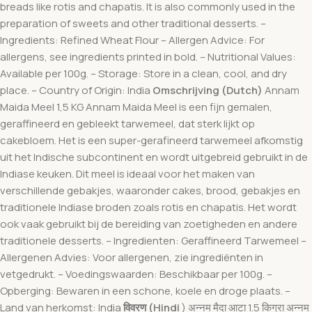
breads like rotis and chapatis. It is also commonly used in the
preparation of sweets and other traditional desserts. –
Ingredients: Refined Wheat Flour – Allergen Advice: For
allergens, see ingredients printed in bold. – Nutritional Values:
Available per 100g. – Storage: Store in a clean, cool, and dry
place. – Country of Origin: India
Omschrijving (Dutch)
Annam
Maida Meel 1,5 KG Annam Maida Meel is een fijn gemalen,
geraffineerd en gebleekt tarwemeel, dat sterk lijkt op
cakebloem. Het is een super-gerafineerd tarwemeel afkomstig
uit het Indische subcontinent en wordt uitgebreid gebruikt in de
Indiase keuken. Dit meel is ideaal voor het maken van
verschillende gebakjes, waaronder cakes, brood, gebakjes en
traditionele Indiase broden zoals rotis en chapatis. Het wordt
ook vaak gebruikt bij de bereiding van zoetigheden en andere
traditionele desserts. – Ingredienten: Geraffineerd Tarwemeel –
Allergenen Advies: Voor allergenen, zie ingrediënten in
vetgedrukt. – Voedingswaarden: Beschikbaar per 100g. –
Opberging: Bewaren in een schone, koele en droge plaats. –
Land van herkomst: India
विवरण (Hindi
) अन्नम मैदा आटा 1.5 किग्रा अन्नम