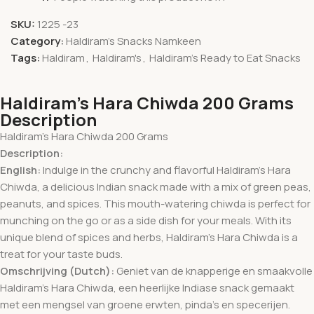
SKU:
1225 -23
Category:
Haldiram's Snacks Namkeen
Tags:
Haldiram
,
Haldiram's
,
Haldiram's Ready to Eat Snacks
Haldiram’s Hara Chiwda 200 Grams
Description
Haldiram’s Hara Chiwda 200 Grams
Description:
English:
Indulge in the crunchy and flavorful Haldiram’s Hara
Chiwda, a delicious Indian snack made with a mix of green peas,
peanuts, and spices. This mouth-watering chiwda is perfect for
munching on the go or as a side dish for your meals. With its
unique blend of spices and herbs, Haldiram’s Hara Chiwda is a
treat for your taste buds.
Omschrijving (Dutch):
Geniet van de knapperige en smaakvolle
Haldiram’s Hara Chiwda, een heerlijke Indiase snack gemaakt
met een mengsel van groene erwten, pinda’s en specerijen.