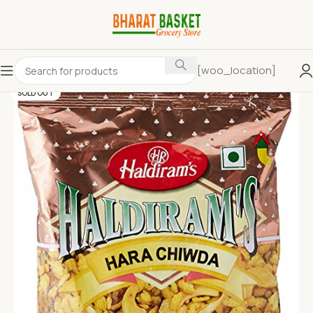
[woo_location]
SOLD OUT