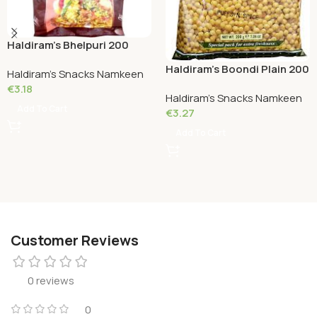
Haldiram’s Bhelpuri 200
Grams
Haldiram’s Boondi Plain 200
Haldiram's Snacks Namkeen
Grams
€
3.18
Haldiram's Snacks Namkeen
Add To Cart
€
3.27
Add To Cart
Customer Reviews
0 reviews
0