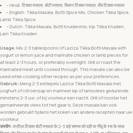
– Hindi: टिक्का मसाला, बोटी मसाला, चिकन टिक्का मसाला, लैंब टिक्का मसाला
– English: Tikka Masala, Botti Spice Mix, Chicken Tikka Spice,
Lamb Tikka Spice
– Dutch: Tikka Masala, Botti Kruidenmix, Kip Tikka Kruiden,
Lam Tikka Kruiden
Usage:
Mix 2-3 tablespoons of Laziza Tikka Botti Masala with
yogurt or lemon juice and marinate chicken or lamb pieces for
at least 2-3 hours, or preferably overnight. Grill or roast the
marinated meat until cooked through. This masala can also be
used while cooking other recipes as per your preferences.
Gebruik:
Meng 2-3 eetlepels Laziza Tikka Botti Masala met
yoghurt of citroensap en marineer kip of lamsvlees gedurende
minstens 2-3 uur, of bij voorkeur een nacht. Grill of rooster het
gemarineerde vlees tot het gaar is. Deze masala kan ook
worden gebruikt tijdens het koken van andere recepten naar uw
voorkeur.
उपयोग:
लज़ीज़ा टिक्का बोटी मसाला के 2-3 बड़े चम्मच को दही या नींबू के रस के साथ