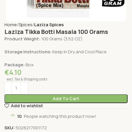
Home
Spices
Laziza Spices
Laziza Tikka Botti Masala 100 Grams
Product Weight:
100 Grams (3.52 OZ)
Storage Instructions:
Keep in Dry and Cool Place
Package:
Box
€
4.10
excl. Tax & Shipping costs
Add To Cart
Add to wishlist
10
People watching this product now!
SKU:
5028217001172