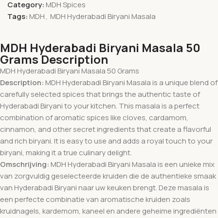
Category:
MDH Spices
Tags:
MDH
,
MDH Hyderabadi Biryani Masala
MDH Hyderabadi Biryani Masala 50
Grams Description
MDH Hyderabadi Biryani Masala 50 Grams
Description:
MDH Hyderabadi Biryani Masala is a unique blend of
carefully selected spices that brings the authentic taste of
Hyderabadi Biryani to your kitchen. This masala is a perfect
combination of aromatic spices like cloves, cardamom,
cinnamon, and other secret ingredients that create a flavorful
and rich biryani. It is easy to use and adds a royal touch to your
biryani, making it a true culinary delight.
Omschrijving:
MDH Hyderabadi Biryani Masala is een unieke mix
van zorgvuldig geselecteerde kruiden die de authentieke smaak
van Hyderabadi Biryani naar uw keuken brengt. Deze masala is
een perfecte combinatie van aromatische kruiden zoals
kruidnagels, kardemom, kaneel en andere geheime ingrediënten