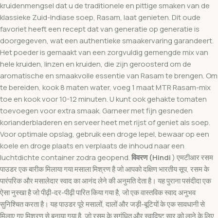
kruidenmengsel dat u de traditionele en pittige smaken van de
klassieke Zuid-Indiase soep, Rasam, laat genieten. Dit oude
favoriet heeft een recept dat van generatie op generatie is
doorgegeven, wat een authentieke smaakervaring garandeert.
Het poeder is gemaakt van een zorgvuldig gemengde mix van
hele kruiden, linzen en kruiden, die zijn geroosterd om de
aromatische en smaakvolle essentie van Rasam te brengen. Om
te bereiden, kook 8 maten water, voeg 1 maat MTR Rasam-mix
toe en kook voor 10-12 minuten. U kunt ook gehakte tomaten
toevoegen voor extra smaak. Garneer met fijn gesneden
korianderbladeren en serveer heet met rijst of geniet als soep.
Voor optimale opslag, gebruik een droge lepel, bewaar op een
koele en droge plaats en verplaats de inhoud naar een
luchtdichte container zodra geopend.
विवरण (Hindi
) एमटीआर रसम
पाउडर एक बारीक मिलाया गया मसाला मिश्रण है जो आपको दक्षिण भारतीय सूप, रसम के
पारंपरिक और मसालेदार स्वाद का आनंद लेने की अनुमति देता है। यह पुराना पसंदीदा एक
ऐसा नुस्खा है जो पीढ़ी-दर-पीढ़ी पारित किया गया है, जो एक वास्तविक स्वाद अनुभव
सुनिश्चित करता है। यह पाउडर पूरे मसालों, दालों और जड़ी-बूटियों के एक सावधानी से
मिलाए गए मिश्रण से बनाया गया है, जो रसम के सुगंधित और स्वादिष्ट सार को लाने के लिए