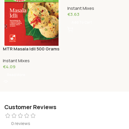
Instant Mixes
€
3.63
Add To Cart
MTR Masala Idli 500 Grams
Instant Mixes
€
4.09
Read More
Customer Reviews
0 reviews