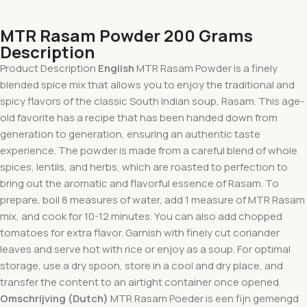
MTR Rasam Powder 200 Grams
Description
Product Description
English
MTR Rasam Powder is a finely
blended spice mix that allows you to enjoy the traditional and
spicy flavors of the classic South Indian soup, Rasam. This age-
old favorite has a recipe that has been handed down from
generation to generation, ensuring an authentic taste
experience. The powder is made from a careful blend of whole
spices, lentils, and herbs, which are roasted to perfection to
bring out the aromatic and flavorful essence of Rasam. To
prepare, boil 8 measures of water, add 1 measure of MTR Rasam
mix, and cook for 10-12 minutes. You can also add chopped
tomatoes for extra flavor. Garnish with finely cut coriander
leaves and serve hot with rice or enjoy as a soup. For optimal
storage, use a dry spoon, store in a cool and dry place, and
transfer the content to an airtight container once opened.
Omschrijving (Dutch)
MTR Rasam Poeder is een fijn gemengd