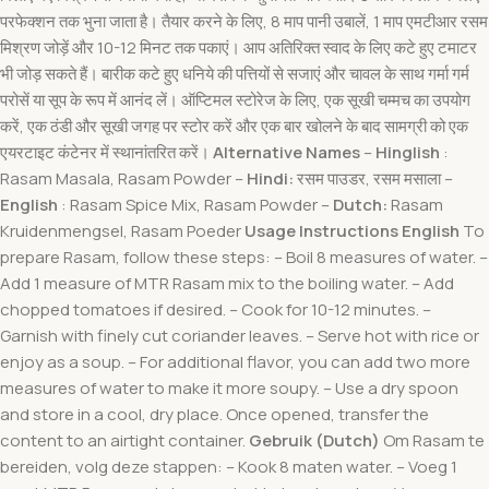
परफेक्शन तक भुना जाता है। तैयार करने के लिए, 8 माप पानी उबालें, 1 माप एमटीआर रसम
मिश्रण जोड़ें और 10-12 मिनट तक पकाएं। आप अतिरिक्त स्वाद के लिए कटे हुए टमाटर
भी जोड़ सकते हैं। बारीक कटे हुए धनिये की पत्तियों से सजाएं और चावल के साथ गर्मा गर्म
परोसें या सूप के रूप में आनंद लें। ऑप्टिमल स्टोरेज के लिए, एक सूखी चम्मच का उपयोग
करें, एक ठंडी और सूखी जगह पर स्टोर करें और एक बार खोलने के बाद सामग्री को एक
एयरटाइट कंटेनर में स्थानांतरित करें।
Alternative Names
–
Hinglish
:
Rasam Masala, Rasam Powder –
Hindi:
रसम पाउडर, रसम मसाला –
English
: Rasam Spice Mix, Rasam Powder –
Dutch:
Rasam
Kruidenmengsel, Rasam Poeder
Usage Instructions
English
To
prepare Rasam, follow these steps: – Boil 8 measures of water. –
Add 1 measure of MTR Rasam mix to the boiling water. – Add
chopped tomatoes if desired. – Cook for 10-12 minutes. –
Garnish with finely cut coriander leaves. – Serve hot with rice or
enjoy as a soup. – For additional flavor, you can add two more
measures of water to make it more soupy. – Use a dry spoon
and store in a cool, dry place. Once opened, transfer the
content to an airtight container.
Gebruik (Dutch)
Om Rasam te
bereiden, volg deze stappen: – Kook 8 maten water. – Voeg 1