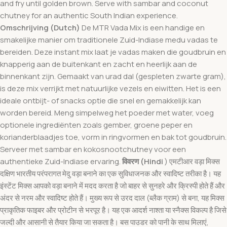
and fry until golden brown. Serve with sambar and coconut
chutney for an authentic South Indian experience.
Omschrijving (Dutch)
De MTR Vada Mix is een handige en
smakelijke manier om traditionele Zuid-Indiase medu vadas te
bereiden. Deze instant mix laat je vadas maken die goudbruin en
knapperig aan de buitenkant en zacht en heerlijk aan de
binnenkant zijn. Gemaakt van urad dal (gespleten zwarte gram),
is deze mix verrijkt met natuurlijke vezels en eiwitten. Het is een
ideale ontbijt- of snacks optie die snel en gemakkelijk kan
worden bereid. Meng simpelweg het poeder met water, voeg
optionele ingrediënten zoals gember, groene peper en
korianderblaadjes toe, vorm in ringvormen en bak tot goudbruin.
Serveer met sambar en kokosnootchutney voor een
authentieke Zuid-Indiase ervaring.
विवरण (Hindi
) एमटीआर वड़ा मिक्स
दक्षिण भारतीय परंपरागत मेदु वड़ा बनाने का एक सुविधाजनक और स्वादिष्ट तरीका है। यह
इंस्टेंट मिक्स आपको वड़ा बनाने में मदद करता है जो बाहर से सुनहरे और क्रिस्पी होते हैं और
अंदर से नरम और स्वादिष्ट होते हैं। मुख्य रूप से उरद दाल (ब्लैक ग्राम) से बना, यह मिक्स
प्राकृतिक फाइबर और प्रोटीन से भरपूर है। यह एक आदर्श नाश्ता या स्नैक्स विकल्प है जिसे
जल्दी और आसानी से तैयार किया जा सकता है। बस पाउडर को पानी के साथ मिलाएं,