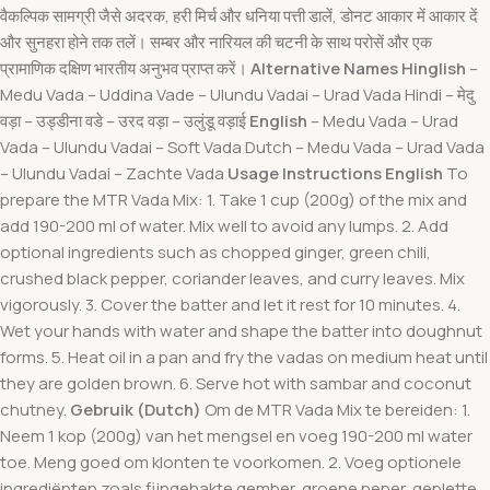
वैकल्पिक सामग्री जैसे अदरक, हरी मिर्च और धनिया पत्ती डालें, डोनट आकार में आकार दें
और सुनहरा होने तक तलें। सम्बर और नारियल की चटनी के साथ परोसें और एक
प्रामाणिक दक्षिण भारतीय अनुभव प्राप्त करें।
Alternative Names
Hinglish
–
Medu Vada – Uddina Vade – Ulundu Vadai – Urad Vada Hindi – मेदु
वड़ा – उड्डीना वडे – उरद वड़ा – उलुंडू वड़ाई
English
– Medu Vada – Urad
Vada – Ulundu Vadai – Soft Vada Dutch – Medu Vada – Urad Vada
– Ulundu Vadai – Zachte Vada
Usage Instructions
English
To
prepare the MTR Vada Mix: 1. Take 1 cup (200g) of the mix and
add 190-200 ml of water. Mix well to avoid any lumps. 2. Add
optional ingredients such as chopped ginger, green chili,
crushed black pepper, coriander leaves, and curry leaves. Mix
vigorously. 3. Cover the batter and let it rest for 10 minutes. 4.
Wet your hands with water and shape the batter into doughnut
forms. 5. Heat oil in a pan and fry the vadas on medium heat until
they are golden brown. 6. Serve hot with sambar and coconut
chutney.
Gebruik (Dutch)
Om de MTR Vada Mix te bereiden: 1.
Neem 1 kop (200g) van het mengsel en voeg 190-200 ml water
toe. Meng goed om klonten te voorkomen. 2. Voeg optionele
ingrediënten zoals fijngehakte gember, groene peper, geplette