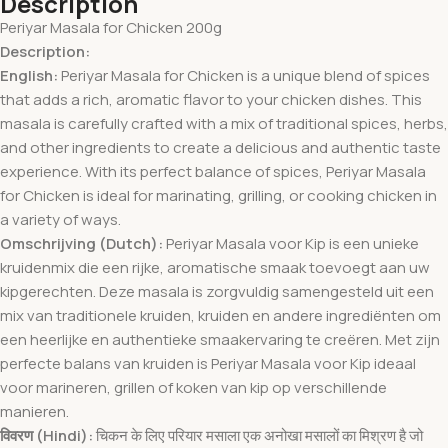
Description
Periyar Masala for Chicken 200g
Description:
English:
Periyar Masala for Chicken is a unique blend of spices
that adds a rich, aromatic flavor to your chicken dishes. This
masala is carefully crafted with a mix of traditional spices, herbs,
and other ingredients to create a delicious and authentic taste
experience. With its perfect balance of spices, Periyar Masala
for Chicken is ideal for marinating, grilling, or cooking chicken in
a variety of ways.
Omschrijving (Dutch):
Periyar Masala voor Kip is een unieke
kruidenmix die een rijke, aromatische smaak toevoegt aan uw
kipgerechten. Deze masala is zorgvuldig samengesteld uit een
mix van traditionele kruiden, kruiden en andere ingrediënten om
een heerlijke en authentieke smaakervaring te creëren. Met zijn
perfecte balans van kruiden is Periyar Masala voor Kip ideaal
voor marineren, grillen of koken van kip op verschillende
manieren.
विवरण (Hindi):
चिकन के लिए परियार मसाला एक अनोखा मसालों का मिश्रण है जो