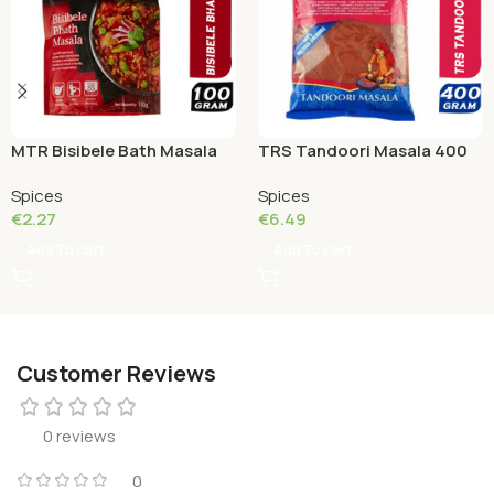
MTR Bisibele Bath Masala
TRS Tandoori Masala 400
100 Grams
Grams
Spices
Spices
€
2.27
€
6.49
Add To Cart
Add To Cart
Customer Reviews
0 reviews
0