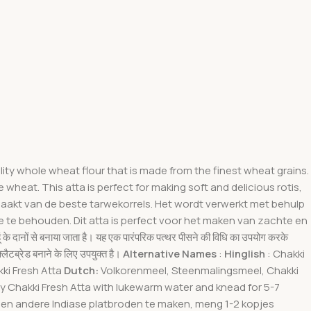
uality whole wheat flour that is made from the finest wheat grains.
 wheat. This atta is perfect for making soft and delicious rotis,
maakt van de beste tarwekorrels. Het wordt verwerkt met behulp
 te behouden. Dit atta is perfect voor het maken van zachte en
ेहूं के दानों से बनाया जाता है। यह एक पारंपरिक पत्थर पीसने की विधि का उपयोग करके
्लैटब्रेड बनाने के लिए उपयुक्त है।
Alternative Names
:
Hinglish
: Chakki
kki Fresh Atta
Dutch:
Volkorenmeel, Steenmalingsmeel, Chakki
bury Chakki Fresh Atta with lukewarm water and knead for 5-7
’s en andere Indiase platbroden te maken, meng 1-2 kopjes