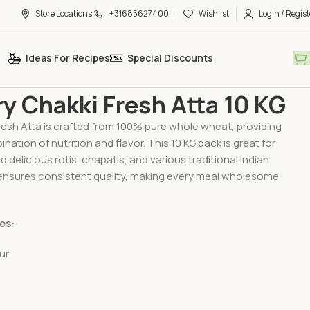
Store Locations
+31685627400
Wishlist
Login / Regist
Ideas For Recipes
Special Discounts
sbury Chakki Fresh Atta 10 KG
ry Chakki Fresh Atta 10 KG
Fresh Atta is crafted from 100% pure whole wheat, providing
nation of nutrition and flavor. This 10 KG pack is great for
d delicious rotis, chapatis, and various traditional Indian
y ensures consistent quality, making every meal wholesome
es:
ur