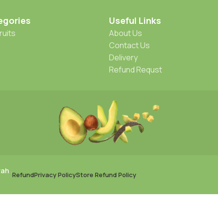
egories
Useful Links
ruits
About Us
Contact Us
Delivery
Refund Requst
rah
.
Refund
Privacy Policy
Store Refund Policy