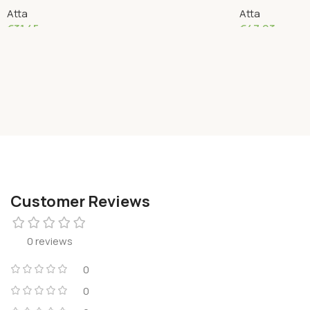
Atta
Atta
€
31.45
€
47.93
Add To Cart
Add To Cart
Customer Reviews
0 reviews
0
0