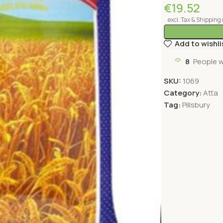
€
19.52
excl. Tax & Shipping 
Add to wishli
8
People w
SKU:
1069
Category:
Atta
Tag:
Pillsbury