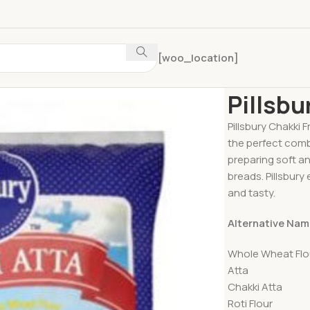
[woo_location]
Home
Atta
Pill
Pillsbu
Pillsbury Chakki 
the perfect combi
preparing soft an
breads. Pillsbur
and tasty.
Alternative Nam
Whole Wheat Flo
Atta
Chakki Atta
Roti Flour