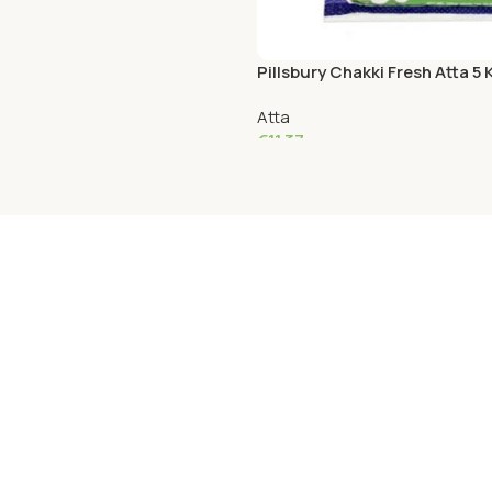
Pillsbury Chakki Fresh Atta 5 
Atta
€
11.37
Add To Cart