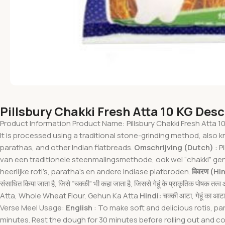
Pillsbury Chakki Fresh Atta 10 KG Desc
Product Information Product Name: Pillsbury Chakki Fresh Atta 1
It is processed using a traditional stone-grinding method, also kn
parathas, and other Indian flatbreads.
Omschrijving (Dutch)
: 
van een traditionele steenmalingsmethode, ook wel “chakki” gen
heerlijke roti’s, paratha’s en andere Indiase platbroden.
विवरण (Hi
संसाधित किया जाता है, जिसे “चक्की” भी कहा जाता है, जिससे गेहूं के प्राकृतिक पोषक तत्व
Atta, Whole Wheat Flour, Gehun Ka Atta
Hindi:
चक्की आटा, गेहूं का आटा,
Verse Meel Usage:
English
: To make soft and delicious rotis, pa
minutes. Rest the dough for 30 minutes before rolling out and c