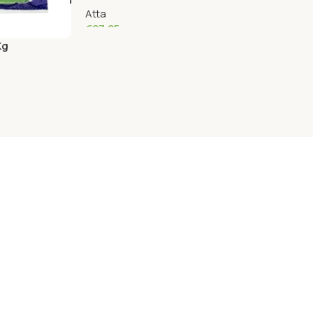
Atta
€
27.25
Kg
Add To Cart