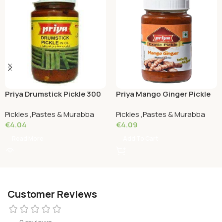
Priya Drumstick Pickle 300
Priya Mango Ginger Pickle
Grams
300 Grams
Pickles ,Pastes & Murabba
Pickles ,Pastes & Murabba
€
4.04
€
4.09
Read More
Add To Cart
Customer Reviews