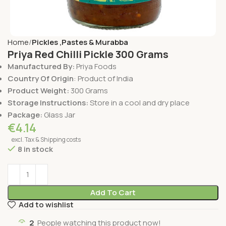
Home
Pickles ,Pastes & Murabba
Priya Red Chilli Pickle 300 Grams
Manufactured By:
Priya Foods
Country Of Origin
: Product of India
Product Weight:
300 Grams
Storage Instructions:
Store in a cool and dry place
Package:
Glass Jar
€
4.14
excl. Tax & Shipping costs
8 in stock
Add To Cart
Add to wishlist
2
People watching this product now!