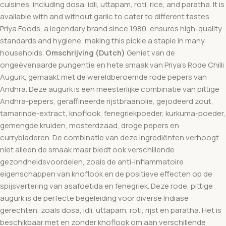
cuisines, including dosa, idli, uttapam, roti, rice, and paratha. It is
available with and without garlic to cater to different tastes.
Priya Foods, a legendary brand since 1980, ensures high-quality
standards and hygiene, making this pickle a staple in many
households.
Omschrijving (Dutch)
Geniet van de
ongeëvenaarde pungentie en hete smaak van Priya’s Rode Chilli
Augurk, gemaakt met de wereldberoemde rode pepers van
Andhra. Deze augurk is een meesterlijke combinatie van pittige
Andhra-pepers, geraffineerde rijstbraanolie, gejodeerd zout,
tamarinde-extract, knoflook, fenegriekpoeder, kurkuma-poeder,
gemengde kruiden, mosterdzaad, droge pepers en
currybladeren. De combinatie van deze ingrediënten verhoogt
niet alleen de smaak maar biedt ook verschillende
gezondheidsvoordelen, zoals de anti-inflammatoire
eigenschappen van knoflook en de positieve effecten op de
spijsvertering van asafoetida en fenegriek. Deze rode, pittige
augurk is de perfecte begeleiding voor diverse Indiase
gerechten, zoals dosa, idli, uttapam, roti, rijst en paratha. Het is
beschikbaar met en zonder knoflook om aan verschillende