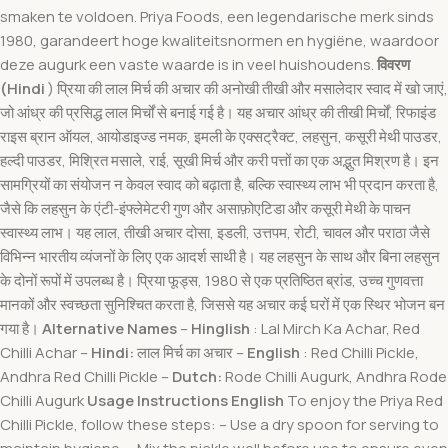
smaken te voldoen. Priya Foods, een legendarische merk sinds
1980, garandeert hoge kwaliteitsnormen en hygiëne, waardoor
deze augurk een vaste waarde is in veel huishoudens.
विवरण
(Hindi
) प्रिया की लाल मिर्च की अचार की अनोखी तीखी और मसालेदार स्वाद में खो जाएं,
जो आंध्र की प्रसिद्ध लाल मिर्चों से बनाई गई है। यह अचार आंध्र की तीखी मिर्चों, रिफाइंड
राइस ब्रान ऑयल, आयोडाइज्ड नमक, इमली के एक्सट्रैक्ट, लहसुन, कसूरी मेथी पाउडर,
हल्दी पाउडर, मिश्रित मसाले, राई, सूखी मिर्च और करी पत्तों का एक अद्भुत मिश्रण है। इन
सामग्रियों का संयोजन न केवल स्वाद को बढ़ाता है, बल्कि स्वास्थ्य लाभ भी प्रदान करता है,
जैसे कि लहसुन के एंटी-इंफ्लेमेटरी गुण और असाफ़ोएटिडा और कसूरी मेथी के पाचन
स्वास्थ्य लाभ। यह लाल, तीखी अचार दोसा, इडली, उत्तपम, रोटी, चावल और पराठा जैसे
विभिन्न भारतीय व्यंजनों के लिए एक आदर्श साथी है। यह लहसुन के साथ और बिना लहसुन
के दोनों रूपों में उपलब्ध है। प्रिया फूड्स, 1980 से एक प्रतिष्ठित ब्रांड, उच्च गुणवत्ता
मानकों और स्वच्छता सुनिश्चित करता है, जिससे यह अचार कई घरों में एक स्थिर भोजन बन
गया है।
Alternative Names
–
Hinglish
: Lal Mirch Ka Achar, Red
Chilli Achar –
Hindi:
लाल मिर्च का अचार –
English
: Red Chilli Pickle,
Andhra Red Chilli Pickle –
Dutch:
Rode Chilli Augurk, Andhra Rode
Chilli Augurk
Usage Instructions
English
To enjoy the Priya Red
Chilli Pickle, follow these steps: – Use a dry spoon for serving to