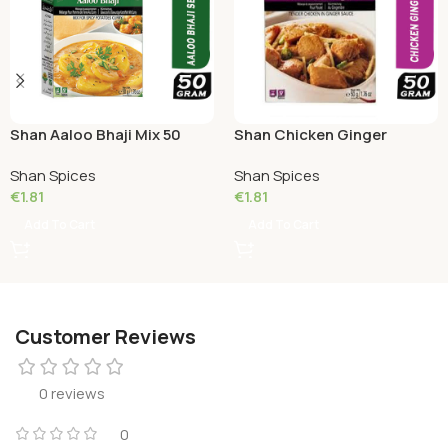
Shan Aaloo Bhaji Mix 50
Shan Chicken Ginger
Grams
masala 50 Grams
Shan Spices
Shan Spices
€
1.81
€
1.81
Add To Cart
Add To Cart
Customer Reviews
0 reviews
0