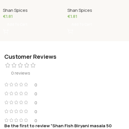
MASALA 50 Grams
seasoning mix 50 Grams
Shan Spices
Shan Spices
€
1.81
€
1.81
Add To Cart
Add To Cart
Customer Reviews
0 reviews
0
0
0
0
0
Be the first to review “Shan Fish Biryani masala 50