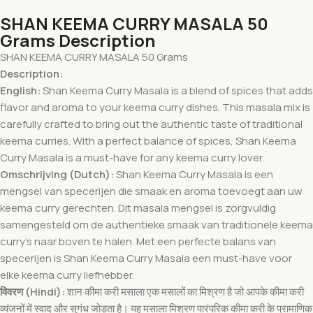
SHAN KEEMA CURRY MASALA 50
Grams Description
SHAN KEEMA CURRY MASALA 50 Grams
Description:
English:
Shan Keema Curry Masala is a blend of spices that adds
flavor and aroma to your keema curry dishes. This masala mix is
carefully crafted to bring out the authentic taste of traditional
keema curries. With a perfect balance of spices, Shan Keema
Curry Masala is a must-have for any keema curry lover.
Omschrijving (Dutch):
Shan Keema Curry Masala is een
mengsel van specerijen die smaak en aroma toevoegt aan uw
keema curry gerechten. Dit masala mengsel is zorgvuldig
samengesteld om de authentieke smaak van traditionele keema
curry’s naar boven te halen. Met een perfecte balans van
specerijen is Shan Keema Curry Masala een must-have voor
elke keema curry liefhebber.
विवरण (Hindi):
शान कीमा करी मसाला एक मसालों का मिश्रण है जो आपके कीमा करी
व्यंजनों में स्वाद और सुगंध जोड़ता है। यह मसाला मिश्रण पारंपरिक कीमा करी के प्रामाणिक