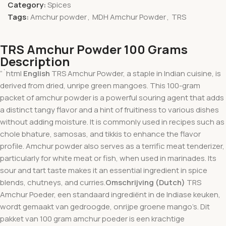
Category:
Spices
Tags:
Amchur powder
,
MDH Amchur Powder
,
TRS
TRS Amchur Powder 100 Grams
Description
“`html
English
TRS Amchur Powder, a staple in Indian cuisine, is
derived from dried, unripe green mangoes. This 100-gram
packet of amchur powder is a powerful souring agent that adds
a distinct tangy flavor and a hint of fruitiness to various dishes
without adding moisture. It is commonly used in recipes such as
chole bhature, samosas, and tikkis to enhance the flavor
profile. Amchur powder also serves as a terrific meat tenderizer,
particularly for white meat or fish, when used in marinades. Its
sour and tart taste makes it an essential ingredient in spice
blends, chutneys, and curries.
Omschrijving (Dutch)
TRS
Amchur Poeder, een standaard ingrediënt in de Indiase keuken,
wordt gemaakt van gedroogde, onrijpe groene mango’s. Dit
pakket van 100 gram amchur poeder is een krachtige