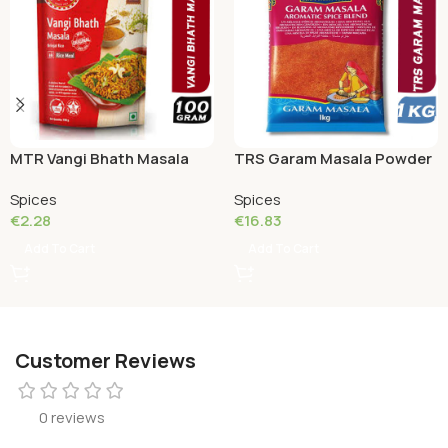
MTR Vangi Bhath Masala
TRS Garam Masala Powder
100 Grams
1 KG
Spices
Spices
€
2.28
€
16.83
Add To Cart
Add To Cart
Customer Reviews
0 reviews