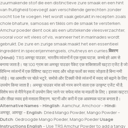
zuurmakende stof die een distinctieve zure smaak en een hint
van fruitigheid toevoegt aan verschillende gerechten zonder
vocht toe te voegen. Het wordt vaak gebruikt in recepten zoals
chole bhature, samosas en tikkis om de smaak te versterken.
Amchur poeder dient ook als een uitstekende vleesverzachter,
vooral voor wit vlees of vis, wanneer het in marinades wordt
gebruikt. De zure en zurige smaak maakt het een essentieel
ingrediënt in specerijenmengsels, chutneys en curries.
विवरण
(Hindi)
TRS अमचूर पाउडर, भारतीय व्यंजनों में एक मुख्य घटक, कच्चे हरे आम से
बनाया जाता है। यह 100 ग्राम का अमचूर पाउडर पैकेट एक शक्तिशाली खट्टा एजेंट है जो
विभिन्न व्यंजनों में एक विशिष्ट खट्टा स्वाद और थोड़ा फलों का स्वाद जोड़ता है बिना नमी
जोड़े। यह आमतौर पर चोले भटूरे, समोसे और टिक्की जैसे व्यंजनों में स्वाद को बढ़ाने के लिए
उपयोग किया जाता है। अमचूर पाउडर मांस को नरम करने वाला एक उत्कृष्ट एजेंट भी है,
विशेष रूप से मैरिनेड्स में उपयोग किए जाने पर सफेद मांस या मछली के लिए। इसका खट्टा
और तीखा स्वाद इसे मसाला मिश्रण, चटनी और करी में एक आवश्यक घटक बनाता है।
Alternative Names
–
Hinglish
: Aamchur, Amchoor –
Hindi
:
अमचूर, आमचूर –
English
: Dried Mango Powder, Mango Powder –
Dutch
: Gedroogde Mango Poeder, Mango Poeder
Usage
Instructions
English
– Use TRS Amchur Powder to add a tangy