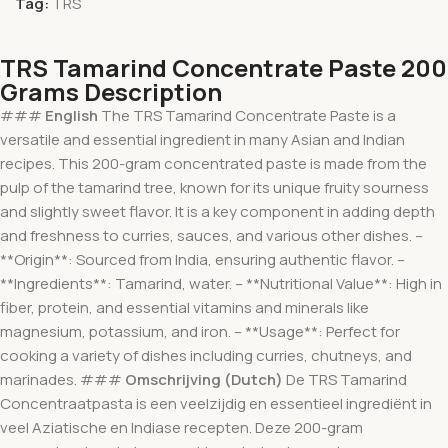
Tag:
TRS
TRS Tamarind Concentrate Paste 200
Grams Description
###
English
The TRS Tamarind Concentrate Paste is a
versatile and essential ingredient in many Asian and Indian
recipes. This 200-gram concentrated paste is made from the
pulp of the tamarind tree, known for its unique fruity sourness
and slightly sweet flavor. It is a key component in adding depth
and freshness to curries, sauces, and various other dishes. –
**Origin**: Sourced from India, ensuring authentic flavor. –
**Ingredients**: Tamarind, water. – **Nutritional Value**: High in
fiber, protein, and essential vitamins and minerals like
magnesium, potassium, and iron. – **Usage**: Perfect for
cooking a variety of dishes including curries, chutneys, and
marinades. ###
Omschrijving (Dutch)
De TRS Tamarind
Concentraatpasta is een veelzijdig en essentieel ingrediënt in
veel Aziatische en Indiase recepten. Deze 200-gram