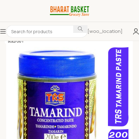
[woo_location]
SOLD OUT