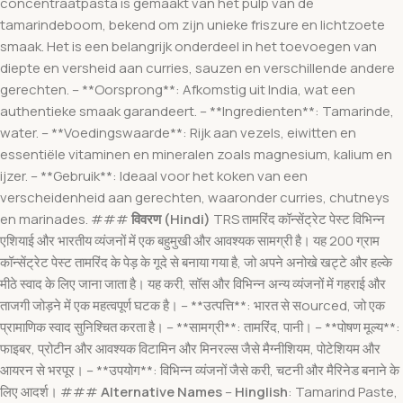
concentraatpasta is gemaakt van het pulp van de
tamarindeboom, bekend om zijn unieke friszure en lichtzoete
smaak. Het is een belangrijk onderdeel in het toevoegen van
diepte en versheid aan curries, sauzen en verschillende andere
gerechten. – **Oorsprong**: Afkomstig uit India, wat een
authentieke smaak garandeert. – **Ingredienten**: Tamarinde,
water. – **Voedingswaarde**: Rijk aan vezels, eiwitten en
essentiële vitaminen en mineralen zoals magnesium, kalium en
ijzer. – **Gebruik**: Ideaal voor het koken van een
verscheidenheid aan gerechten, waaronder curries, chutneys
en marinades. ###
विवरण (Hindi)
TRS तामरिंद कॉन्सेंट्रेट पेस्ट विभिन्न
एशियाई और भारतीय व्यंजनों में एक बहुमुखी और आवश्यक सामग्री है। यह 200 ग्राम
कॉन्सेंट्रेट पेस्ट तामरिंद के पेड़ के गूदे से बनाया गया है, जो अपने अनोखे खट्टे और हल्के
मीठे स्वाद के लिए जाना जाता है। यह करी, सॉस और विभिन्न अन्य व्यंजनों में गहराई और
ताजगी जोड़ने में एक महत्वपूर्ण घटक है। – **उत्पत्ति**: भारत से सourced, जो एक
प्रामाणिक स्वाद सुनिश्चित करता है। – **सामग्री**: तामरिंद, पानी। – **पोषण मूल्य**:
फाइबर, प्रोटीन और आवश्यक विटामिन और मिनरल्स जैसे मैग्नीशियम, पोटेशियम और
आयरन से भरपूर। – **उपयोग**: विभिन्न व्यंजनों जैसे करी, चटनी और मैरिनेड बनाने के
लिए आदर्श। ###
Alternative Names
–
Hinglish
: Tamarind Paste,