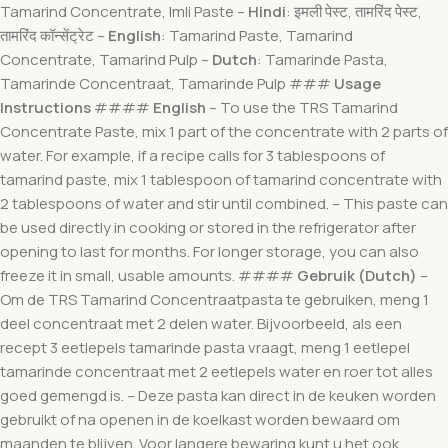
Tamarind Concentrate, Imli Paste –
Hindi
: इमली पेस्ट, तामरिंद पेस्ट,
तामरिंद कॉन्सेंट्रेट –
English
: Tamarind Paste, Tamarind
Concentrate, Tamarind Pulp –
Dutch
: Tamarinde Pasta,
Tamarinde Concentraat, Tamarinde Pulp ###
Usage
Instructions
####
English
– To use the TRS Tamarind
Concentrate Paste, mix 1 part of the concentrate with 2 parts of
water. For example, if a recipe calls for 3 tablespoons of
tamarind paste, mix 1 tablespoon of tamarind concentrate with
2 tablespoons of water and stir until combined. – This paste can
be used directly in cooking or stored in the refrigerator after
opening to last for months. For longer storage, you can also
freeze it in small, usable amounts. ####
Gebruik (Dutch)
–
Om de TRS Tamarind Concentraatpasta te gebruiken, meng 1
deel concentraat met 2 delen water. Bijvoorbeeld, als een
recept 3 eetlepels tamarinde pasta vraagt, meng 1 eetlepel
tamarinde concentraat met 2 eetlepels water en roer tot alles
goed gemengd is. – Deze pasta kan direct in de keuken worden
gebruikt of na openen in de koelkast worden bewaard om
maanden te blijven. Voor langere bewaring kunt u het ook