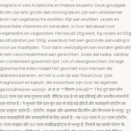
stapel is in veel Aziatische en Indiase keukens. Deze goudgele
linzen zijn iets groter dan moong dal en zijn een uitstekende
bron van vegetarische eiwitten. Rijk aan eiwitten, vezels en
essentiële vitamines en mineralen, is toor dal ideaal voor
vegetariërs en veganisten. Het bevat 20g eiwit, 5g vezels en 50g
koolhydraten per 100g, waardoor het een gezonde aanvulling is
voor uw maaltijden. Toor dal is veelzijdig en kan worden gebruikt
in een verscheidenheid aan gerechten, zoals dal tadka, sambar
en combineert goed met rijst, roti of vleesgerechten. De lage
glykemische index maakt het geschikt voor mensen die
diabetes beheren, en het is ook rijk aan foliumzuur, ijzer,
magnesium en kalium, die essentieel zijn voor de algehele
gezondheid en welzijn. ### **विवरण (Hindi)** TRS टूर दाल प्लेन
500 ग्राम एक उच्च गुणवत्ता वाली, पौष्टिक दाल है जो कई एशियाई और भारतीय व्यंजनों में
एक स्टेपल है। ये सुनहरे पीले दाल मूंग दाल से थोड़े बड़े होते हैं और शाकाहारी प्रोटीन का
एक उत्कृष्ट स्रोत हैं। प्रोटीन, फाइबर और आवश्यक विटामिन और मिनरल्स से भरपूर, टूर
दाल शाकाहारियों और शाकाहारियों के लिए आदर्श है। यह 100 ग्राम में 20 ग्राम प्रोटीन,
5 ग्राम फाइबर और 50 ग्राम कार्बोहाइड्रेट्स से भरपूर है, जिससे यह आपके भोजन के