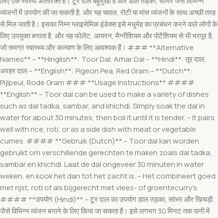
लिए एक स्वस्थ अतिरिक्त है। टूर दाल बहुमुखी है और डाल तड़का, सांभर जैसे विभिन्न
व्यंजनों में उपयोग की जा सकती है, और यह चावल, रोटी या मांस व्यंजनों के साथ अच्छी तरह
से मिल जाती है। इसका निम्न ग्लाइसेमिक इंडेक्स इसे मधुमेह का प्रबंधन करने वाले लोगों के
लिए उपयुक्त बनाता है, और यह फोलेट, आयरन, मैग्नीशियम और पोटैशियम से भी भरपूर है,
जो समग्र स्वास्थ्य और कल्याण के लिए आवश्यक हैं। ### **Alternative
Names** – **Hinglish**: Toor Dal, Arhar Dal – **Hindi**: तूर दाल,
अरहर दाल – **English**: Pigeon Pea, Red Gram – **Dutch**:
Pijlpeul, Rode Gram ### **Usage Instructions** ####
**English** – Toor dal can be used to make a variety of dishes
such as dal tadka, sambar, and khichdi. Simply soak the dal in
water for about 30 minutes, then boil it until it is tender. – It pairs
well with rice, roti, or as a side dish with meat or vegetable
curries. #### **Gebruik (Dutch)** – Toor dal kan worden
gebruikt om verschillende gerechten te maken zoals dal tadka,
sambar en khichdi. Laat de dal ongeveer 30 minuten in water
weken, en kook het dan tot het zacht is. – Het combineert goed
met rijst, roti of als bijgerecht met vlees- of groentecurry’s.
#### **उपयोग (Hindi)** – टूर दाल का उपयोग डाल तड़का, सांभर और खिचड़ी
जैसे विभिन्न व्यंजन बनाने के लिए किया जा सकता है। इसे लगभग 30 मिनट तक पानी में