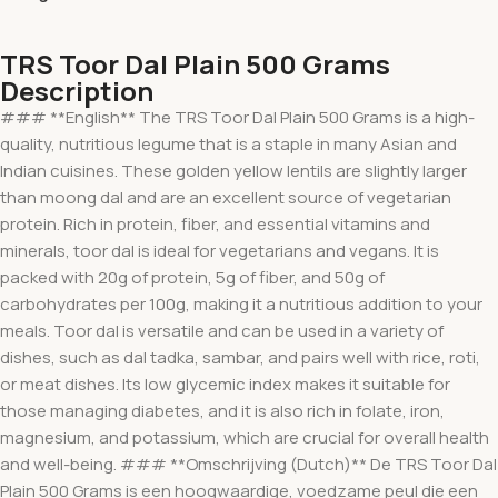
TRS Toor Dal Plain 500 Grams
Description
### **English** The TRS Toor Dal Plain 500 Grams is a high-
quality, nutritious legume that is a staple in many Asian and
Indian cuisines. These golden yellow lentils are slightly larger
than moong dal and are an excellent source of vegetarian
protein. Rich in protein, fiber, and essential vitamins and
minerals, toor dal is ideal for vegetarians and vegans. It is
packed with 20g of protein, 5g of fiber, and 50g of
carbohydrates per 100g, making it a nutritious addition to your
meals. Toor dal is versatile and can be used in a variety of
dishes, such as dal tadka, sambar, and pairs well with rice, roti,
or meat dishes. Its low glycemic index makes it suitable for
those managing diabetes, and it is also rich in folate, iron,
magnesium, and potassium, which are crucial for overall health
and well-being. ### **Omschrijving (Dutch)** De TRS Toor Dal
Plain 500 Grams is een hoogwaardige, voedzame peul die een