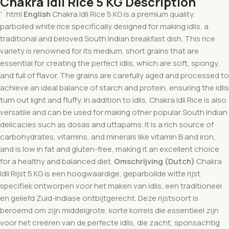
Chakra Idli Rice 5 KG Description
“`html
English
Chakra Idli Rice 5 KG is a premium quality,
parboiled white rice specifically designed for making idlis, a
traditional and beloved South Indian breakfast dish. This rice
variety is renowned for its medium, short grains that are
essential for creating the perfect idlis, which are soft, spongy,
and full of flavor. The grains are carefully aged and processed to
achieve an ideal balance of starch and protein, ensuring the idlis
turn out light and fluffy. In addition to idlis, Chakra Idli Rice is also
versatile and can be used for making other popular South Indian
delicacies such as dosas and uttapams. It is a rich source of
carbohydrates, vitamins, and minerals like vitamin B and iron,
and is low in fat and gluten-free, making it an excellent choice
for a healthy and balanced diet.
Omschrijving (Dutch)
Chakra
Idli Rijst 5 KG is een hoogwaardige, geparboilde witte rijst
specifiek ontworpen voor het maken van idlis, een traditioneel
en geliefd Zuid-Indiase ontbijtgerecht. Deze rijstsoort is
beroemd om zijn middelgrote, korte korrels die essentieel zijn
voor het creëren van de perfecte idlis, die zacht, sponsachtig