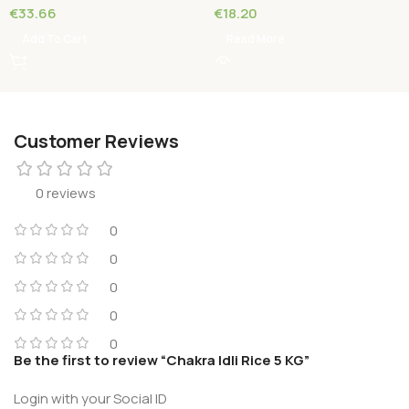
€
33.66
€
18.20
Add To Cart
Read More
Customer Reviews
0 reviews
0
0
0
0
0
Be the first to review “Chakra Idli Rice 5 KG”
Login with your Social ID