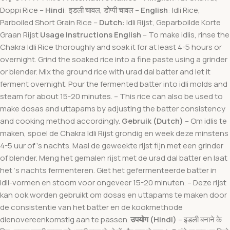
Doppi Rice –
Hindi
: इडली चावल, डोप्पी चावल –
English
: Idli Rice,
Parboiled Short Grain Rice –
Dutch
: Idli Rijst, Geparboilde Korte
Graan Rijst
Usage Instructions
English
– To make idlis, rinse the
Chakra Idli Rice thoroughly and soak it for at least 4-5 hours or
overnight. Grind the soaked rice into a fine paste using a grinder
or blender. Mix the ground rice with urad dal batter and let it
ferment overnight. Pour the fermented batter into idli molds and
steam for about 15-20 minutes. – This rice can also be used to
make dosas and uttapams by adjusting the batter consistency
and cooking method accordingly.
Gebruik (Dutch)
– Om idlis te
maken, spoel de Chakra Idli Rijst grondig en week deze minstens
4-5 uur of ‘s nachts. Maal de geweekte rijst fijn met een grinder
of blender. Meng het gemalen rijst met de urad dal batter en laat
het ‘s nachts fermenteren. Giet het gefermenteerde batter in
idli-vormen en stoom voor ongeveer 15-20 minuten. – Deze rijst
kan ook worden gebruikt om dosas en uttapams te maken door
de consistentie van het batter en de kookmethode
dienovereenkomstig aan te passen.
उपयोग (Hindi)
– इडली बनाने के