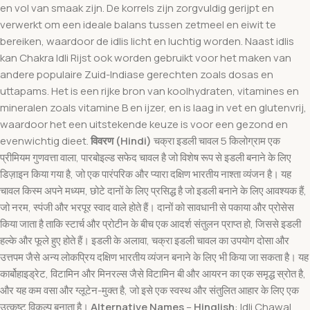
en vol van smaak zijn. De korrels zijn zorgvuldig gerijpt en
verwerkt om een ideale balans tussen zetmeel en eiwit te
bereiken, waardoor de idlis licht en luchtig worden. Naast idlis
kan Chakra Idli Rijst ook worden gebruikt voor het maken van
andere populaire Zuid-Indiase gerechten zoals dosas en
uttapams. Het is een rijke bron van koolhydraten, vitamines en
mineralen zoals vitamine B en ijzer, en is laag in vet en glutenvrij,
waardoor het een uitstekende keuze is voor een gezond en
evenwichtig dieet.
विवरण (Hindi)
चक्रा इडली चावल 5 किलोग्राम एक
प्रीमियम गुणवत्ता वाला, पारबोइल्ड सफेद चावल है जो विशेष रूप से इडली बनाने के लिए
डिज़ाइन किया गया है, जो एक पारंपरिक और प्यारा दक्षिण भारतीय नाश्ता व्यंजन है। यह
चावल किस्म अपने मध्यम, छोटे दानों के लिए प्रसिद्ध है जो इडली बनाने के लिए आवश्यक हैं,
जो नरम, स्पंजी और भरपूर स्वाद वाले होते हैं। दानों को सावधानी से पकाया और प्रोसेस
किया जाता है ताकि स्टार्च और प्रोटीन के बीच एक आदर्श संतुलन प्राप्त हो, जिससे इडली
हल्के और फूले हुए होते हैं। इडली के अलावा, चक्रा इडली चावल का उपयोग दोसा और
उत्तपम जैसे अन्य लोकप्रिय दक्षिण भारतीय व्यंजन बनाने के लिए भी किया जा सकता है। यह
कार्बोहाइड्रेट, विटामिन और मिनरल्स जैसे विटामिन बी और आयरन का एक समृद्ध स्रोत है,
और यह कम वसा और ग्लूटेन-मुक्त है, जो इसे एक स्वस्थ और संतुलित आहार के लिए एक
उत्कृष्ट विकल्प बनाता है।
Alternative Names
–
Hinglish
: Idli Chawal,