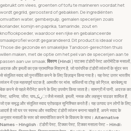
gebruikt om vlees, groenten of tofu te marineren voordat het
wordt gegrild, geroosterd of gebakken. De ingrediënten
omvatten water, gemberpulp, gemalen specerijen zoals
koriander, komijn en paprika, tamarinde, zout en
knoflookpoeder, waardoor een rijke en gebalanceerde
smaakprofiel wordt gegarandeerd. Dit product is ideaal voor
Those die gezonde en smakelijke Tandoori-gerechten thuis
willen maken, met de optie om het peil van de specerijen aan te
passen aan uw smaak.
विवरण (Hindi
) पाटक्स टंडोरी पेस्ट आरोमेटिक मसालों,
अदरक और इमली का एक प्रामाणिक मिश्रण है, जो पारंपरिक टंडोरी व्यंजनों के सुंदर रूप
से संतुलित स्वाद को पुनर्जीवित करने के लिए डिज़ाइन किया गया है। यह पेस्ट उत्तर भारतीय
व्यंजन में एक महत्वपूर्ण घटक है, आमतौर पर मांस, सब्जियों या टोफू को ग्रिल, बारबेक्यू या
बेक करने से पहले मैरीनेट करने के लिए उपयोग किया जाता है। सामग्री में पानी, अदरक का
पेस्ट, धानिया, जीरा, पापریکा जैसे मसाले, इमली, नमक और लहसुन पाउडर शामिल हैं,
जो एक समृद्ध और संतुलित स्वाद प्रोफ़ाइल सुनिश्चित करते हैं। यह उत्पाद उन लोगों के लिए
आदर्श है जो घर पर स्वस्थ और स्वादिष्ट टंडोरी व्यंजन बनाना चाहते हैं, अपने स्वाद के
अनुसार मसालों के स्तर को समायोजित करने के विकल्प के साथ।
Alternative
Names
–
Hinglish
: टंडोरी पेस्ट, टिक्का पेस्ट, टिक्का मसाला पेस्ट –
Hindi: