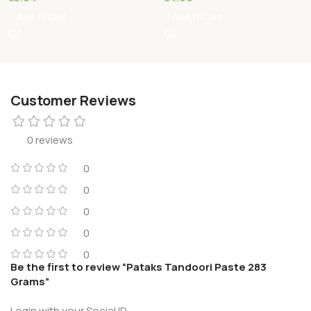
Add To Cart
Add To Cart
Customer Reviews
0 reviews
0
0
0
0
0
Be the first to review “Pataks Tandoori Paste 283
Grams”
Login with your Social ID