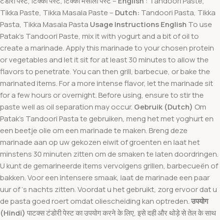
टंडोरी पेस्ट, टिक्का पेस्ट, टिक्का मसाला पेस्ट –
English
: Tandoori Paste,
Tikka Paste, Tikka Masala Paste –
Dutch:
Tandoori Pasta, Tikka
Pasta, Tikka Masala Pasta
Usage Instructions
English
To use
Patak’s Tandoori Paste, mix it with yogurt and a bit of oil to
create a marinade. Apply this marinade to your chosen protein
or vegetables and let it sit for at least 30 minutes to allow the
flavors to penetrate. You can then grill, barbecue, or bake the
marinated items. For a more intense flavor, let the marinade sit
for a few hours or overnight. Before using, ensure to stir the
paste well as oil separation may occur.
Gebruik (Dutch)
Om
Patak’s Tandoori Pasta te gebruiken, meng het met yoghurt en
een beetje olie om een marinade te maken. Breng deze
marinade aan op uw gekozen eiwit of groenten en laat het
minstens 30 minuten zitten om de smaken te laten doordringen.
U kunt de gemarineerde items vervolgens grillen, barbecueën of
bakken. Voor een intensere smaak, laat de marinade een paar
uur of ‘s nachts zitten. Voordat u het gebruikt, zorg ervoor dat u
de pasta goed roert omdat oliescheiding kan optreden.
उपयोग
(Hindi)
पाटक्स टंडोरी पेस्ट का उपयोग करने के लिए, इसे दही और थोड़े से तेल के साथ