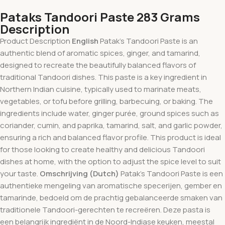
Pataks Tandoori Paste 283 Grams
Description
Product Description
English
Patak’s Tandoori Paste is an
authentic blend of aromatic spices, ginger, and tamarind,
designed to recreate the beautifully balanced flavors of
traditional Tandoori dishes. This paste is a key ingredient in
Northern Indian cuisine, typically used to marinate meats,
vegetables, or tofu before grilling, barbecuing, or baking. The
ingredients include water, ginger purée, ground spices such as
coriander, cumin, and paprika, tamarind, salt, and garlic powder,
ensuring a rich and balanced flavor profile. This product is ideal
for those looking to create healthy and delicious Tandoori
dishes at home, with the option to adjust the spice level to suit
your taste.
Omschrijving (Dutch)
Patak’s Tandoori Paste is een
authentieke mengeling van aromatische specerijen, gember en
tamarinde, bedoeld om de prachtig gebalanceerde smaken van
traditionele Tandoori-gerechten te recreëren. Deze pasta is
een belangrijk ingrediënt in de Noord-Indiase keuken, meestal